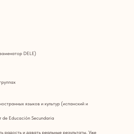
кзаменатор DELE)
 группах
остранных языков и культур (испанский и
or de Educación Secundaria
ть радость и давать реальные результаты. Уже